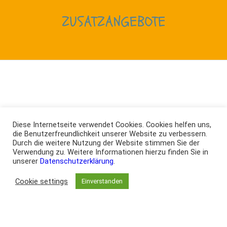
ZUSATZANGEBOTE
Feuerwehr
Diese Internetseite verwendet Cookies. Cookies helfen uns,
die Benutzerfreundlichkeit unserer Website zu verbessern.
112 – diese Nummer ruft man an, wenn man die Feuerwehr
Durch die weitere Nutzung der Website stimmen Sie der
Verwendung zu. Weitere Informationen hierzu finden Sie in
braucht. Das und vieles anders lernen unsere Kinder einmal
unserer
Datenschutzerklärung
.
im Jahr, dank einer Feuerschutzschulung der Freiwilligen
Cookie settings
Feuerwehr Rudelzhausen. Dies nimmt den Kindern auch die
Einverstanden
Angst vor dem Feuer – damit sich im Ernstfall keiner
versteckt, sondern die Feuerwehr ruft.